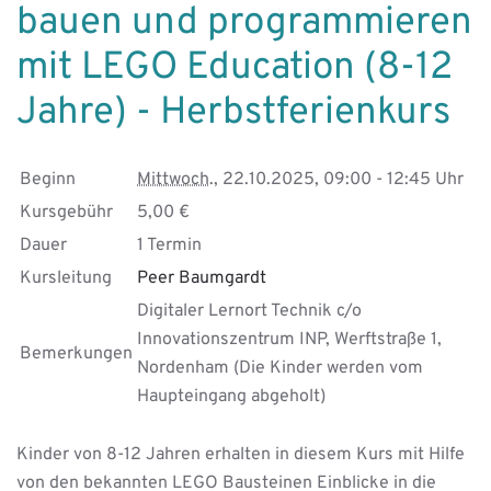
LEGO
bauen und programmieren
Education
mit LEGO Education (8-12
(8-
12
Jahre) - Herbstferienkurs
Jahre)
Beginn
Mittwoch.
, 22.10.2025, 09:00 - 12:45 Uhr
Kursgebühr
5,00 €
Dauer
1 Termin
Kursleitung
Peer Baumgardt
Digitaler Lernort Technik c/o
Innovationszentrum INP, Werftstraße 1,
Bemerkungen
Nordenham (Die Kinder werden vom
Haupteingang abgeholt)
Kinder von 8-12 Jahren erhalten in diesem Kurs mit Hilfe
von den bekannten LEGO Bausteinen Einblicke in die