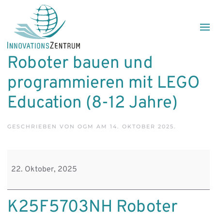
Skip to main content
Roboter bauen und
programmieren mit LEGO
Education (8-12 Jahre)
GESCHRIEBEN VON
OGM
AM
14. OKTOBER 2025
.
Roboter
bauen
22. Oktober, 2025
und
programmieren
K25F5703NH Roboter
mit