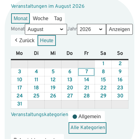
Veranstaltungen im August 2026
Monat
Woche
Tag
Monat
Jahr
Zurück
Heute
Mo
Montag
Di
Dienstag
Mi
Mittwoch
Do
Donnerstag
Fr
Freitag
Sa
Samstag
So
Sonnta
1
1.
2
2.
August,
August,
3
3.
4
4.
5
5.
6
6.
7
7.
8
8.
9
9.
2026
2026
August,
August,
August,
August,
August,
August,
August,
10
10.
11
11.
12
12.
13
13.
14
14.
15
15.
16
16.
2026
2026
2026
2026
2026
2026
2026
August,
August,
August,
August,
August,
August,
August
17
17.
18
18.
19
19.
20
20.
21
21.
22
22.
23
23.
2026
2026
2026
2026
2026
2026
2026
August,
August,
August,
August,
August,
August,
August
24
24.
25
25.
26
26.
27
27.
28
28.
29
29.
30
30.
2026
2026
2026
2026
2026
2026
2026
August,
August,
August,
August,
August,
August,
August
31
31.
2026
2026
2026
2026
2026
2026
2026
August,
Veranstaltungskategorien
Allgemein
2026
Alle Kategorien