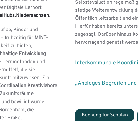
Selbstevaluation regelmäßig
er Digitale Lernort
stetige Weiterentwicklung d
talHubs.Niedersachsen
.
Öffentlichkeitsarbeit und ei
Hierfür haben bereits unter
uf ab, Kinder und
zugesagt. Darüber hinaus k
– frühzeitig für
MINT-
hervorragend genutzt werde
keit zu bieten,
chhaltige Entwicklung
ve Lernmethoden und
Interkommunale Koordini
mittelt, die sie
kunft mitzuwirken. Ein
„Analoges Begreifen und 
oordination Kreativlabore
Zukunftsräume
 und bewilligt wurde.
 Nordenham, die
Buchung für Schulen
ter Brake.