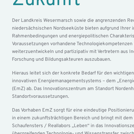
Zukunft
Der Landkreis Wesermarsch sowie die angrenzenden Reg
niedersächsischen Nordseeküste bieten aufgrund Ihrer in
Rahmenbedingungen und energiepolitischen Charakterist
Voraussetzungen vorhandene Technologiekompetenzen 
weiterzuentwickeln und partizipativ mit Vertretern aus In
Forschung und Bildungsakteuren auszubauen.
Hieraus leitet sich der konkrete Bedarf für den wichtige
innovativen Energiemanagementsystems – dem „Energi
(EmZ) ab. Das Innovationszentrum am Standort Nordenha
Standortvoraussetzungen.
Das Vorhaben EmZ sorgt für eine eindeutige Positionierun
in einem zukunftsträchtigen Bereich und bringt mit dem
Schaufensters / Reallabors „Leben“ in das Innovationsze
übergreifenden Technologie- und Wissenstransfer zwisch