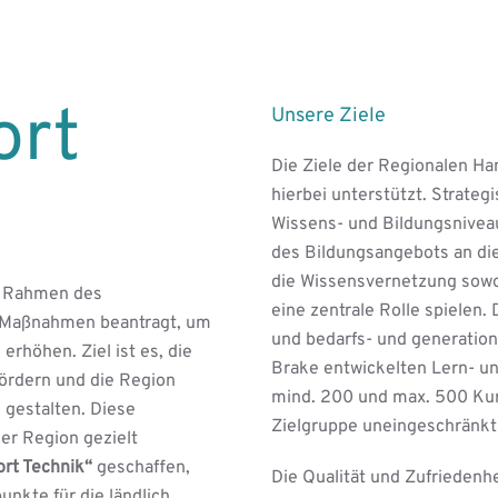
ort
Unsere Ziele
Die Ziele der Regionalen H
hierbei unterstützt. Strateg
Wissens- und Bildungsniveau
des Bildungsangebots an di
die Wissensvernetzung sowohl
m Rahmen des
eine zentrale Rolle spielen.
 Maßnahmen beantragt, um
und bedarfs- und generatio
erhöhen. Ziel ist es, die
Brake entwickelten Lern- u
fördern und die Region
mind. 200 und max. 500 Kur
 gestalten. Diese
Zielgruppe uneingeschränkt 
er Region gezielt
ort Technik“
geschaffen,
Die Qualität und Zufriedenh
unkte für die ländlich