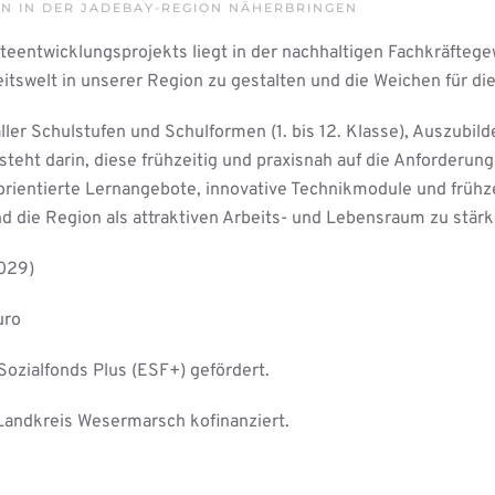
EN IN DER JADEBAY-REGION NÄHERBRINGEN
eentwicklungsprojekts liegt in der nachhaltigen Fachkräfteg
eitswelt in unserer Region zu gestalten und die Weichen für di
aller Schulstufen und Schulformen (1. bis 12. Klasse), Auszubi
teht darin, diese frühzeitig und praxisnah auf die Anforderun
sorientierte Lernangebote, innovative Technikmodule und frühz
und die Region als attraktiven Arbeits- und Lebensraum zu stärk
029)
uro
Sozialfonds Plus (ESF+) gefördert.
Landkreis Wesermarsch kofinanziert.