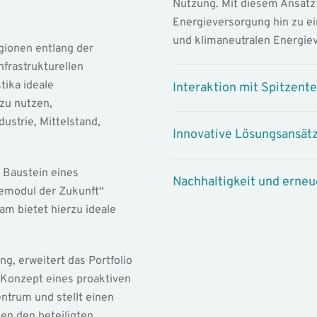
Nutzung. Mit diesem Ansatz 
Energieversorgung hin zu ei
und klimaneutralen Energiev
ionen entlang der
frastrukturellen
ika ideale
Interaktion mit Spitzent
zu nutzen,
dustrie, Mittelstand,
Innovative Lösungsansät
n Baustein eines
Nachhaltigkeit und erne
emodul der Zukunft“
m bietet hierzu ideale
g, erweitert das Portfolio
 Konzept eines proaktiven
ntrum und stellt einen
en den beteiligten