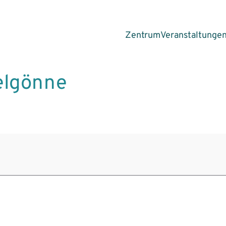
Zentrum
Veranstaltunge
elgönne