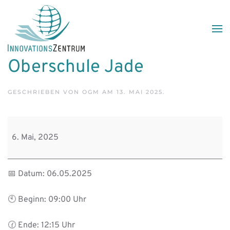
Skip to main content
Oberschule Jade
GESCHRIEBEN VON
OGM
AM
13. MAI 2025
.
Oberschule
Jade
6. Mai, 2025
📅 Datum: 06.05.2025
🕙 Beginn: 09:00 Uhr
🕜 Ende: 12:15 Uhr