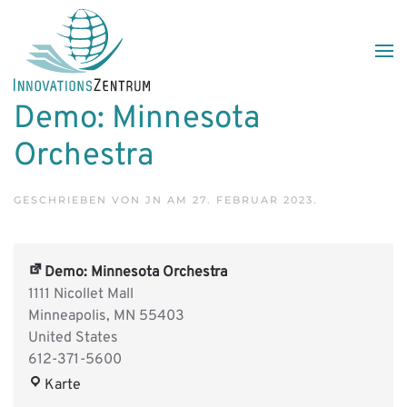
Skip to main content
Demo: Minnesota
Orchestra
GESCHRIEBEN VON
JN
AM
27. FEBRUAR 2023
.
Demo: Minnesota Orchestra
1111 Nicollet Mall
Minneapolis
,
MN
55403
United States
612-371-5600
Demo:
Karte
Minnesota