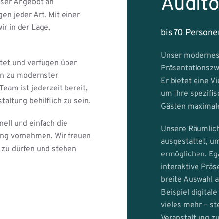
Audit
nser Angebot an
en jeder Art. Mit einer
r in der Lage,
bis 70 Persone
Unser modernes 
tet und verfügen über
Präsentationszw
in zu modernster
Er bietet eine V
eam ist jederzeit bereit,
um Ihre spezifis
altung behilflich zu sein.
Gästen maximale
ll und einfach die
Unsere Räumlich
ung vornehmen. Wir freuen
ausgestattet, um
 zu dürfen und stehen
ermöglichen. Ega
interaktive Prä
breite Auswahl 
Beispiel digital
vieles mehr – st
Veranstaltung zu