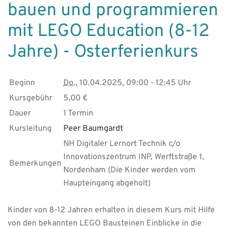
LEGO
bauen und programmieren
Education
mit LEGO Education (8-12
(8-
12
Jahre) - Osterferienkurs
Jahre)
Beginn
Do.
, 10.04.2025, 09:00 - 12:45 Uhr
Kursgebühr
5,00 €
Dauer
1 Termin
Kursleitung
Peer Baumgardt
NH Digitaler Lernort Technik c/o
Innovationszentrum INP, Werftstraße 1,
Bemerkungen
Nordenham (Die Kinder werden vom
Haupteingang abgeholt)
Kinder von 8-12 Jahren erhalten in diesem Kurs mit Hilfe
von den bekannten LEGO Bausteinen Einblicke in die