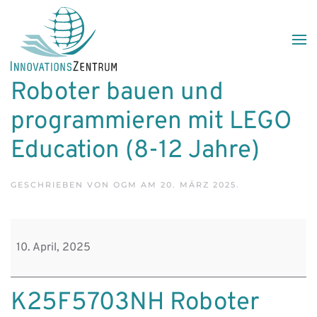
Skip to main content
Roboter bauen und
programmieren mit LEGO
Education (8-12 Jahre)
GESCHRIEBEN VON
OGM
AM
20. MÄRZ 2025
.
Roboter
bauen
10. April, 2025
und
programmieren
K25F5703NH Roboter
mit