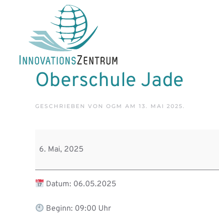
Skip to main content
Oberschule Jade
GESCHRIEBEN VON
OGM
AM
13. MAI 2025
.
Oberschule
Jade
6. Mai, 2025
Datum: 06.05.2025
Beginn: 09:00 Uhr